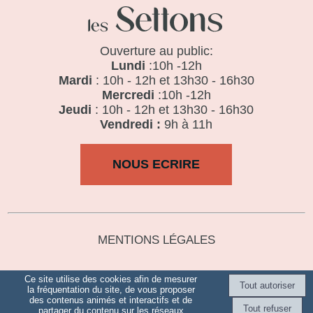
Ouverture au public:
Lundi
:10h -12h
Mardi
: 10h - 12h et 13h30 - 16h30
Mercredi
:10h -12h
Jeudi
: 10h - 12h et 13h30 - 16h30
Vendredi :
9h à 11h
NOUS ECRIRE
MENTIONS LÉGALES
Ce site utilise des cookies afin de mesurer
la fréquentation du site, de vous proposer
des contenus animés et interactifs et de
Site commercialisé par Centre France Solution Pro
-
Création et
partager du contenu sur les réseaux
hébergement du site Internet réalisé par Net15
-
Site administrable