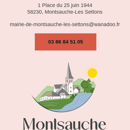
1 Place du 25 juin 1944
58230, Montsauche-Les Settons
mairie-de-montsauche-les-settons@wanadoo.fr
03 86 84 51 05